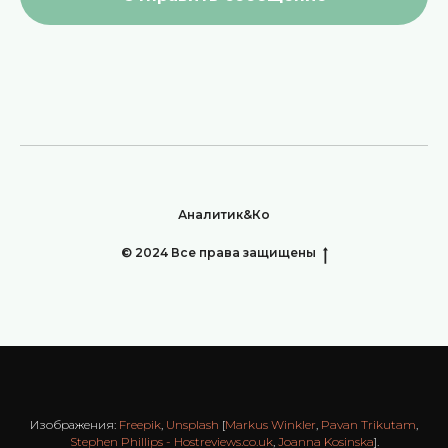
Аналитик&Ко
© 2024 Все права защищены
Изображения:
Freepik
,
Unsplash
[
Markus Winkler
,
Pavan Trikutam
,
Stephen Phillips - Hostreviews.co.uk
,
Joanna Kosinska
].